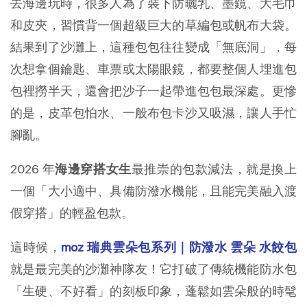
去海邊玩時，很多人為了裝下防曬乳、墨鏡、大毛巾
和皮夾，習慣背一個超級巨大的草編包或帆布大袋。
結果到了沙灘上，這種包包往往變成「無底洞」，每
次想拿個鑰匙、車票或太陽眼鏡，都要整個人埋進包
包裡撈半天，還會把沙子一起帶進包包最深處。更慘
的是，皮革包怕水、一般布包卡沙又吸濕，讓人手忙
腳亂。
2026 年
海邊穿搭女生
最推崇的包款減法，就是換上
一個「大小適中、具備防潑水機能，且能完美融入渡
假穿搭」的輕盈包款。
這時候，
moz 瑞典雲朵包系列｜防潑水 雲朵 水餃包
就是最完美的沙灘神隊友！它打破了傳統機能防水包
「生硬、不好看」的刻板印象，蓬鬆如雲朵般的時髦