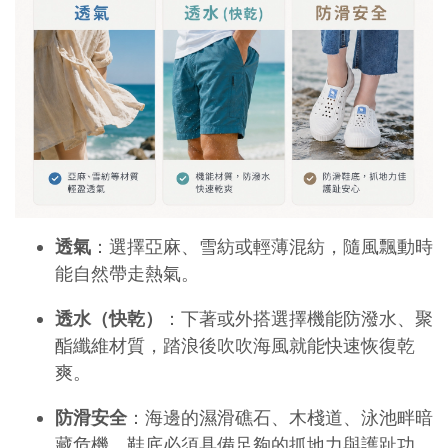
透氣
：選擇亞麻、雪紡或輕薄混紡，隨風飄動時
能自然帶走熱氣。
透水（快乾）
：下著或外搭選擇機能防潑水、聚
酯纖維材質，踏浪後吹吹海風就能快速恢復乾
爽。
防滑安全
：海邊的濕滑礁石、木棧道、泳池畔暗
藏危機，鞋底必須具備足夠的抓地力與護趾功