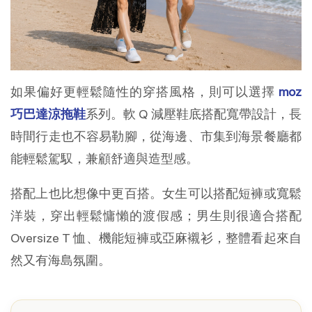
如果偏好更輕鬆隨性的穿搭風格，則可以選擇 
moz 
巧巴達涼拖鞋
系列。軟 Q 減壓鞋底搭配寬帶設計，長
時間行走也不容易勒腳，從海邊、市集到海景餐廳都
能輕鬆駕馭，兼顧舒適與造型感。
搭配上也比想像中更百搭。女生可以搭配短褲或寬鬆
洋裝，穿出輕鬆慵懶的渡假感；男生則很適合搭配 
Oversize T 恤、機能短褲或亞麻襯衫，整體看起來自
然又有海島氛圍。