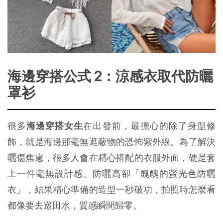
海邊穿搭公式 2：涼感衣取代防曬
罩衫
很多
海邊穿搭女生
在出發前，最擔心的除了身型修
飾，就是海邊那毫無遮蔽物的恐怖紫外線。為了解決
曬傷焦慮，很多人會在精心搭配的衣服外面，硬是套
上一件毫無設計感、防曬高卻「醜醜的螢光色防曬
衣」，結果精心準備的造型一秒破功，拍照時怎麼看
都像要去巡田水，質感瞬間歸零。