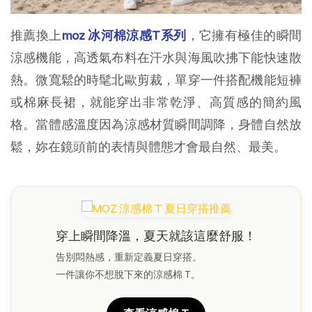
推薦換上
moz 冰河棉涼感T系列
，它擁有極佳的瞬間
涼感機能，高透氣布料在汗水與海風吹拂下能快速散
熱。微寬鬆的時髦北歐剪裁，單穿一件搭配機能短褲
或棉麻長裙，就能穿出非常乾淨、高質感的簡約風
格。當體感溫度因為涼感材質瞬間調降，身體自然放
鬆，妳在鏡頭前的表情與體態才會最自然、最美。
穿上瞬間降溫，夏天就該這麼舒服！
告別悶熱感，重新定義夏日穿搭。
一件讓你不想脫下來的涼感棉 T。