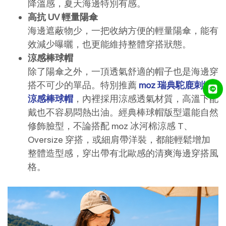
降溫感，夏天海邊特別有感。
高抗 UV 輕量陽傘
海邊遮蔽物少，一把收納方便的輕量陽傘，能有
效減少曝曬，也更能維持整體穿搭狀態。
涼感棒球帽
除了陽傘之外，一頂透氣舒適的帽子也是海邊穿
搭不可少的單品。特別推薦 
moz 瑞典駝鹿刺繡
涼感棒球帽
，內裡採用涼感透氣材質，高溫下配
戴也不容易悶熱出油。經典棒球帽版型還能自然
修飾臉型，不論搭配 moz 冰河棉涼感 T、
Oversize 穿搭，或細肩帶洋裝，都能輕鬆增加
整體造型感，穿出帶有北歐感的清爽海邊穿搭風
格。