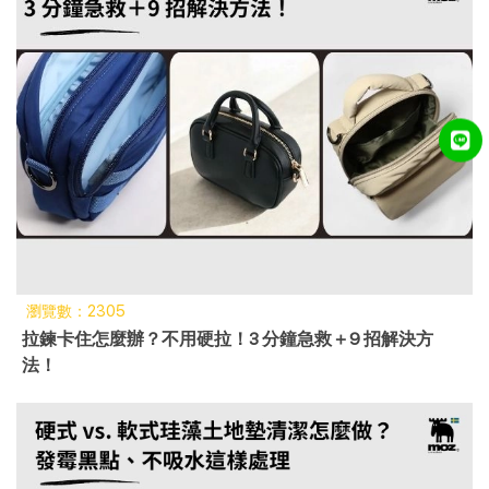
瀏覽數：2305
拉鍊卡住怎麼辦？不用硬拉！3 分鐘急救＋9 招解決方
法！