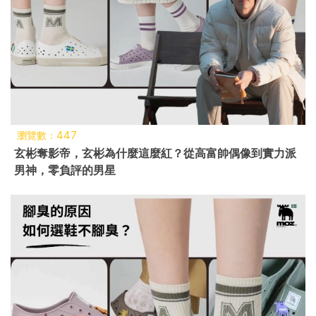
瀏覽數：447
玄彬奪影帝，玄彬為什麼這麼紅？從高富帥偶像到實力派
男神，零負評的男星