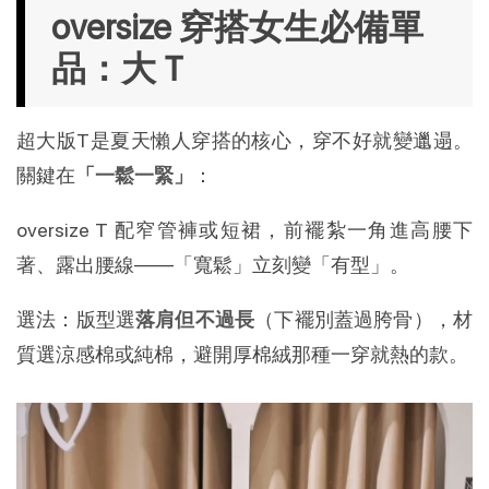
oversize 穿搭女生必備單
品：大Ｔ
超大版T是夏天懶人穿搭的核心，穿不好就變邋遢。
關鍵在
「一鬆一緊」
：
oversize T 配窄管褲或短裙，前襬紮一角進高腰下
著、露出腰線——「寬鬆」立刻變「有型」。
選法：版型選
落肩但不過長
（下襬別蓋過胯骨），材
質選涼感棉或純棉，避開厚棉絨那種一穿就熱的款。