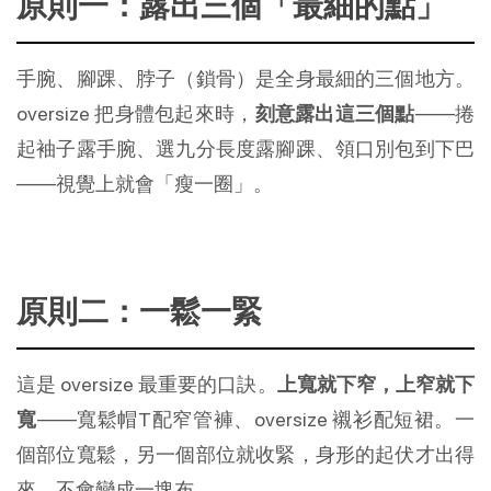
原則一：露出三個「最細的點」
手腕、腳踝、脖子（鎖骨）是全身最細的三個地方。
oversize 把身體包起來時，
刻意露出這三個點
——捲
起袖子露手腕、選九分長度露腳踝、領口別包到下巴
——視覺上就會「瘦一圈」。
原則二：一鬆一緊
這是 oversize 最重要的口訣。
上寬就下窄，上窄就下
寬
——寬鬆帽T配窄管褲、oversize 襯衫配短裙。一
個部位寬鬆，另一個部位就收緊，身形的起伏才出得
來，不會變成一塊布。