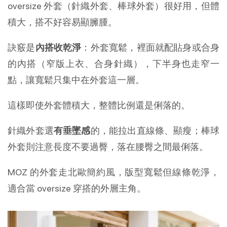
oversize 外套（針織外套、棒球外套）很好用，但體
積大，搭不好容易顯臃腫。
訣竅是
內搭收乾淨
：外套寬鬆，裡面就配貼身或合身
的內搭（窄版上衣、合身針織），下半身也走窄一
點，讓寬鬆只集中在外套這一層。
這樣即使外套體積大，整體比例還是俐落的。
針織外套選
有垂墜感
的，能拉出直線條、顯瘦；棒球
外套則注意長度不要過臀，落在腰臀之間最俐落。
MOZ 的外套走北歐簡約風，版型寬鬆但線條乾淨，
適合當 oversize 穿搭的外層主角。