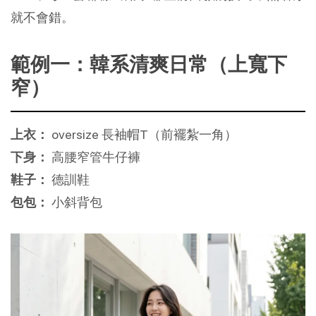
就不會錯。
範例一：韓系清爽日常（上寬下
窄）
上衣：
 oversize 長袖帽T（前襬紮一角）
下身：
 高腰窄管牛仔褲
鞋子：
 德訓鞋
包包：
 小斜背包