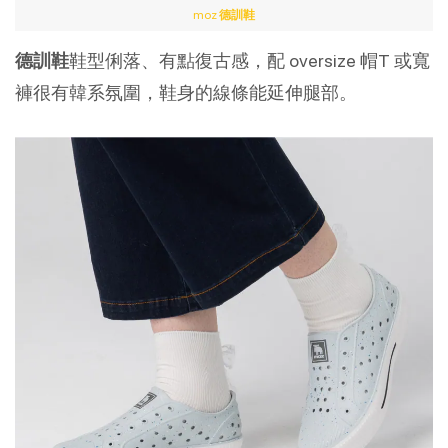
moz 
德訓鞋
德訓鞋
鞋型俐落、有點復古感，配 oversize 帽T 或寬
褲很有韓系氛圍，鞋身的線條能延伸腿部。