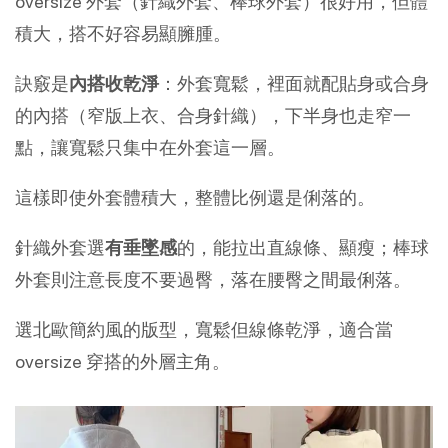
oversize 外套（針織外套、棒球外套）很好用，但體
積大，搭不好容易顯臃腫。
訣竅是
內搭收乾淨
：外套寬鬆，裡面就配貼身或合身
的內搭（窄版上衣、合身針織），下半身也走窄一
點，讓寬鬆只集中在外套這一層。
這樣即使外套體積大，整體比例還是俐落的。
針織外套選
有垂墜感
的，能拉出直線條、顯瘦；棒球
外套則注意長度不要過臀，落在腰臀之間最俐落。
選北歐簡約風的版型，寬鬆但線條乾淨，適合當 
oversize 穿搭的外層主角。