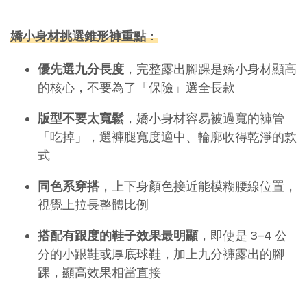
嬌小身材挑選錐形褲重點
：
優先選九分長度
，完整露出腳踝是嬌小身材顯高
的核心，不要為了「保險」選全長款
版型不要太寬鬆
，嬌小身材容易被過寬的褲管
「吃掉」，選褲腿寬度適中、輪廓收得乾淨的款
式
同色系穿搭
，上下身顏色接近能模糊腰線位置，
視覺上拉長整體比例
搭配有跟度的鞋子效果最明顯
，即使是 3–4 公
分的小跟鞋或厚底球鞋，加上九分褲露出的腳
踝，顯高效果相當直接