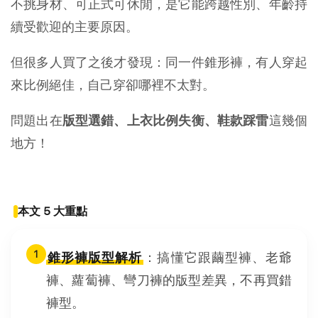
不挑身材、可正式可休閒，是它能跨越性別、年齡持
續受歡迎的主要原因。
但很多人買了之後才發現：同一件錐形褲，有人穿起
來比例絕佳，自己穿卻哪裡不太對。
問題出在
版型選錯、上衣比例失衡、鞋款踩雷
這幾個
地方！
本文 5 大重點
1
錐形褲版型解析
：搞懂它跟繭型褲、老爺
褲、蘿蔔褲、彎刀褲的版型差異，不再買錯
褲型。