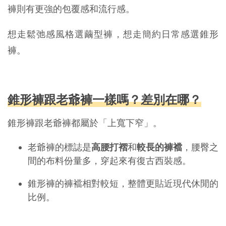
褲則有更強的包覆感和流行感。
想走鬆弛感風格選繭型褲，想走簡約日常感選錐形
褲。
錐形褲跟老爺褲一樣嗎？差別在哪？
錐形褲跟老爺褲都屬於「上寬下窄」。
老爺褲的標誌是
高腰打褶
和
較長的褲襠
，腰臀之
間的布料份量多，穿起來有復古西裝感。
錐形褲的褲襠相對較短，整體更貼近現代休閒的
比例。