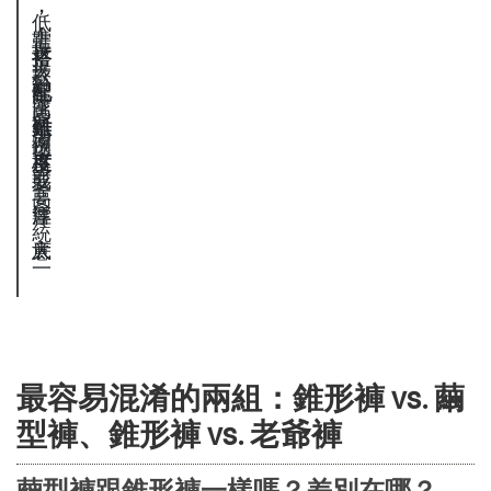
，
，
，
低
，
上
需
鞋
搭
，
整
衣
搭
款
配
容
體
比
高
選
難
錯
風
例
跟
擇
度
率
格
要
或
影
高
要
注
厚
響
統
意
底
大
一
最容易混淆的兩組：錐形褲 vs. 繭
型褲、錐形褲 vs. 老爺褲
繭型褲跟錐形褲一樣嗎？差別在哪？