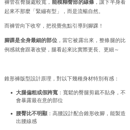
褲管在臀腿處較寬，
能模糊臀部的線條
，讓下半身看
起來不那麼「緊繃有型」，而是流暢自然。
而褲管向下收窄，把視覺焦點引導到腳踝！
腳踝是全身最細的部位
，當它被露出來，整條腿的比
例感就會跟著改變，腿看起來比實際更長、更細～
錐形褲版型設計原理，對以下幾種身材特別有感：
大腿偏粗或假跨寬
：寬鬆的臀腿剪裁不貼身，不
會暴露最在意的部位
腰臀比不明顯
：高腰設計配合錐形收腳，能製造
出腰線感