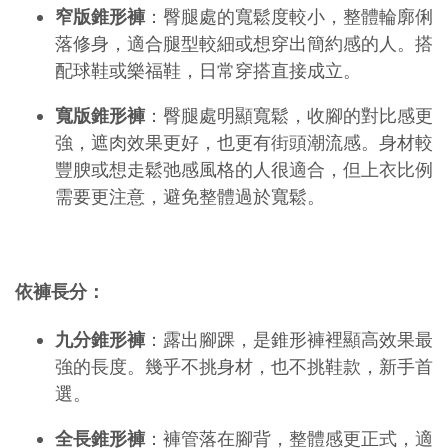
窄版錐形褲
：臀腿處的寬鬆度較小，整體輪廓俐
落修身，適合腿型較細或想穿出簡約感的人。搭
配球鞋或樂福鞋，日常穿搭直接成立。
寬版錐形褲
：臀腿處明顯寬鬆，收腳的對比感更
強，遮肉效果更好，也更有街頭潮流感。身材較
豐腴或想走鬆弛感風格的人很適合，但上衣比例
需要更注意，避免整體過於寬鬆。
依褲長分：
九分錐形褲
：露出腳踝，是錐形褲裡顯高效果最
強的長度。幾乎不挑身材，也不挑鞋款，新手首
選。
全長錐形褲
：褲管落在腳背，整體感更正式，適