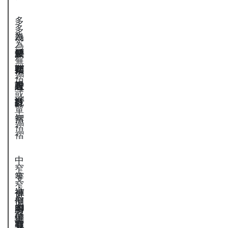
多
多
為
幾
為
腰
鬆
乎
無
無
無
頭
緊
都
褶
褶
褶
設
帶
有
居
居
或
計
或
打
多
多
單
無
褶
褶
褶
中
窄
窄
等
窄
，
褲
，
，
但
窄
側
腳
明
不
帶
偏
縫
寬
顯
強