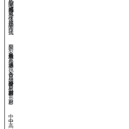
式
，
正
閒
閒
潮
感
偏
式
可
感
流
休
復
正
強
感
閒
古
式
強
梨
蘋
梨
最
形
果
嬌
形
高
適
、
形
小
、
挑
合
各
、
、
蘋
身
身
種
沙
梨
果
材
材
身
漏
形
形
材
形
中
中
中
中
高