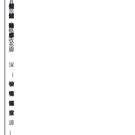
直
整
俐
潤
短
桶
筒
體
落
蠶
蘿
狀
，
輪
斜
繭
蔔
弧
略
廓
線
弧
形
形
收
形
腳
深
（
褲
中
復
襠
中
等
古
中
中
深
等
偏
感
低
等
度
深
來
源
）