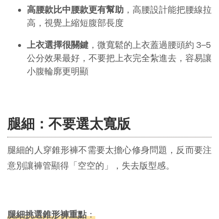
高腰款比中腰款更有幫助
，高腰設計能把腰線拉
高，視覺上縮短腹部長度
上衣選擇很關鍵
，微寬鬆的上衣蓋過腰頭約 3–5 
公分效果最好，不要把上衣完全紮進去，容易讓
小腹輪廓更明顯
腿細：不要選太寬版
腿細的人穿錐形褲不需要太擔心修身問題，反而要注
意別讓褲管顯得「空空的」，失去版型感。
腿細挑選錐形褲重點
：