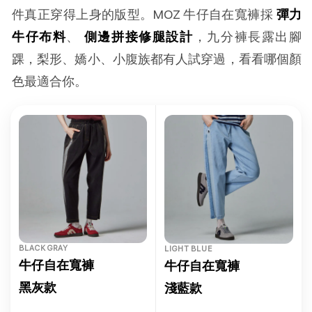
件真正穿得上身的版型。MOZ 牛仔自在寬褲採
彈力
牛仔布料
、
側邊拼接修腿設計
，九分褲長露出腳
踝，梨形、嬌小、小腹族都有人試穿過，看看哪個顏
色最適合你。
BLACK GRAY
LIGHT BLUE
牛仔自在寬褲
牛仔自在寬褲
黑灰款
淺藍款