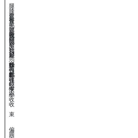
腿
膝
處
臀
臀
臀
蓋
先
部
部
部
處
收
寬
開
開
開
最
窄
，
始
始
始
寬
起
腳
，
均
，
，
始
踝
收
勻
收
再
點
才
幅
收
得
往
明
較
窄
快
下
顯
小
收
收
束
偏
圓