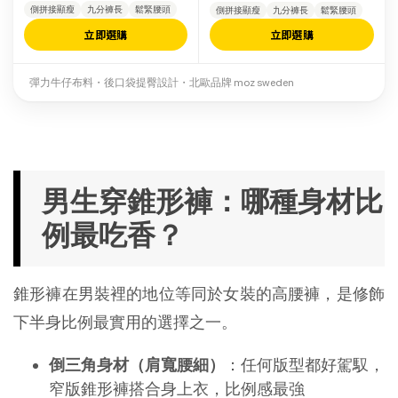
側拼接顯瘦
九分褲長
鬆緊腰頭
側拼接顯瘦
九分褲長
鬆緊腰頭
立即選購
立即選購
彈力牛仔布料・後口袋提臀設計・北歐品牌 moz sweden
男生穿錐形褲：哪種身材比
例最吃香？
錐形褲在男裝裡的地位等同於女裝的高腰褲，是修飾
下半身比例最實用的選擇之一。
倒三角身材（肩寬腰細）
：任何版型都好駕馭，
窄版錐形褲搭合身上衣，比例感最強