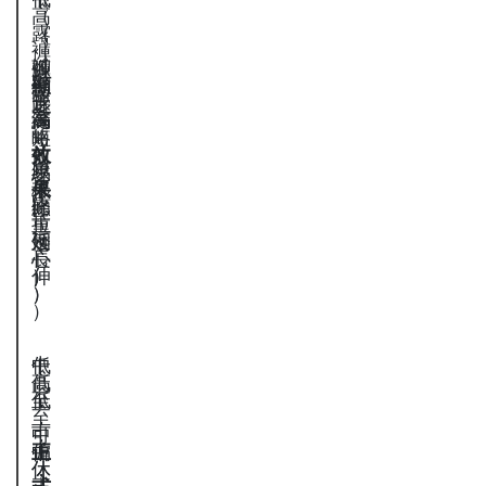
（
高
露
（
（
褲
（
腳
弧
褲
顯
襠
側
踝
形
管
高
深
縫
＋
略
短
效
拉
前
線
壓
易
果
低
移
條
比
顯
重
拉
延
例
矮
心
長
伸
）
）
）
）
）
中
低
低
高
，
低
至
至
，
可
，
中
正
中
偏
休
休
，