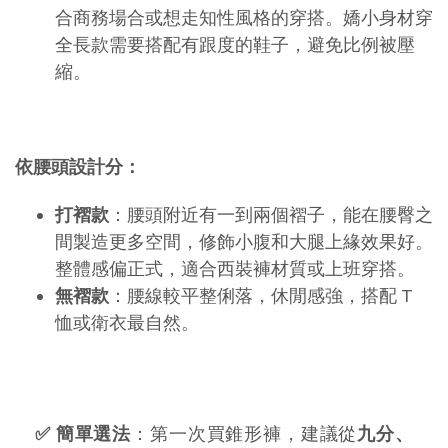
合商務場合或想走知性風格的穿搭。嬌小身材穿
全長款需要搭配有跟度的鞋子，避免比例被壓
縮。
依腰頭設計分：
打褶款
：腰頭附近有一到兩個褶子，能在腰臀之
間製造更多空間，修飾小腹和大腿上緣效果好。
整體感偏正式，適合西裝褲材質或上班穿搭。
無褶款
：腰線較平整俐落，休閒感強，搭配 T 
恤或衛衣最自然。
✅ 簡單選法
：第一次買錐形褲，建議從
九分、