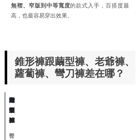
無褶、窄版到中等寬度
的款式入手，百搭度最
高，也最容易穿出效果。
錐形褲跟繭型褲、老爺褲、
蘿蔔褲、彎刀褲差在哪？
比
錐
繭
老
蘿
彎
較
形
型
爺
蔔
刀
點
褲
褲
褲
褲
褲
臀