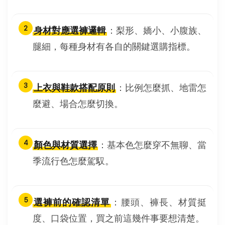
2
身材對應選褲邏輯
：梨形、嬌小、小腹族、
腿細，每種身材有各自的關鍵選購指標。
3
上衣與鞋款搭配原則
：比例怎麼抓、地雷怎
麼避、場合怎麼切換。
4
顏色與材質選擇
：基本色怎麼穿不無聊、當
季流行色怎麼駕馭。
5
選褲前的確認清單
：腰頭、褲長、材質挺
度、口袋位置，買之前這幾件事要想清楚。