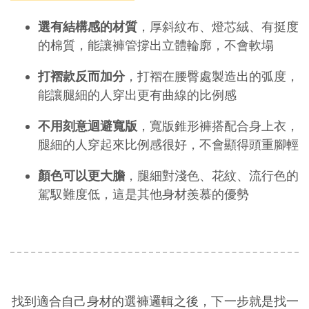
選有結構感的材質
，厚斜紋布、燈芯絨、有挺度
的棉質，能讓褲管撐出立體輪廓，不會軟塌
打褶款反而加分
，打褶在腰臀處製造出的弧度，
能讓腿細的人穿出更有曲線的比例感
不用刻意迴避寬版
，寬版錐形褲搭配合身上衣，
腿細的人穿起來比例感很好，不會顯得頭重腳輕
顏色可以更大膽
，腿細對淺色、花紋、流行色的
駕馭難度低，這是其他身材羨慕的優勢
找到適合自己身材的選褲邏輯之後，下一步就是找一