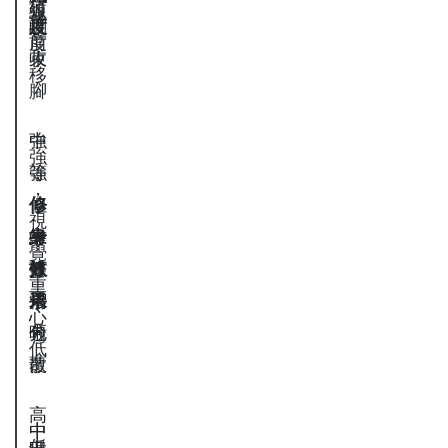
弧
短
線
度
收
調
度
前
束
收
移
腳
強
中
強
強
，
等
，
修
，
但
，
視
身
線
靠
靠
中
覺
效
條
弧
打
等
重
果
清
形
褶
心
晰
包
分
低
覆
散
高
中
中
（
中
低